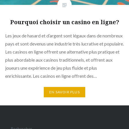
Pourquoi choisir un casino en ligne?
Les jeux de hasard et d’argent sont légaux dans de nombreux
pays et sont devenus une industrie très lucrative et populaire.
Les casinos en ligne offrent une alternative plus pratique et
plus abordable aux casinos traditionnels, et offrent aux
joueurs une expérience de jeu plus fluide et plus
enrichissante. Les casinos en ligne offrent des…
EN SAVOIR PLUS
Rechercher